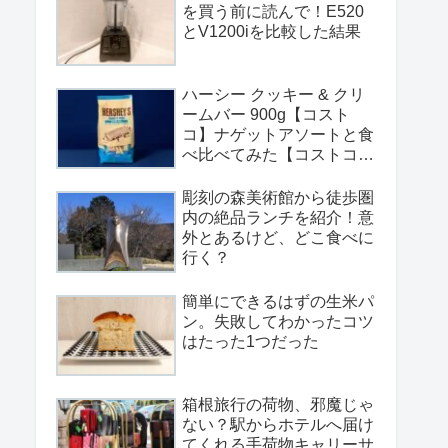
を買う前に読んで！E520
とV1200iを比較した結果
ハーシー クッキー & クリ
ームバー 900g【コスト
コ】ナゲットアソートと食
べ比べてみた【コストコお
菓子レビュー#47】
彫刻の森美術館から徒歩圏
内の絶品ランチを紹介！意
外とあるけど、どこ食べに
行く？
簡単にできるはずの生米パ
ン。失敗してわかったコツ
はたった1つだった
箱根旅行の荷物、邪魔じゃ
ない？駅からホテルへ届け
てくれる手荷物キャリーサ