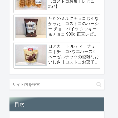
【コストコお菓子レビュー
#57】
ただのミルクチョコじゃな
かった！コストコのハーシ
ー チョコバイツ クッキー
＆チョコ 900g 正直レビュ
ー【コストコお菓子レビュ
ー#56】
ロアカー トルティーナミ
ニ｜チョコ×ウエハース×
ヘーゼルナッツの複雑なお
いしさ【コストコお菓子レ
ビュー#55】
目次