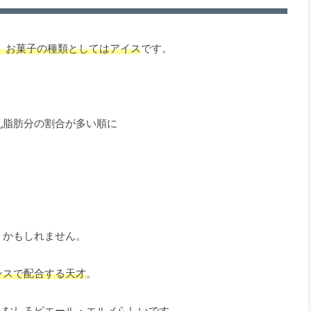
、お菓子の種類としてはアイス
です。
。
乳脂肪分の割合が多い順に
うかもしれません。
ンスで配合する天才
。
、むしろピエール・エルメらしい
です。