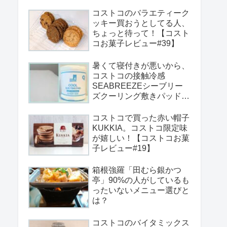
コストコのバラエティーク
ッキー買おうとしてる人、
ちょっと待って！【コスト
コお菓子レビュー#39】
暑くて寝付きが悪いから、
コストコの接触冷感
SEABREEZEシーブリー
ズクーリング敷きパッドを
買ってみた
コストコで買った赤い帽子
KUKKIA。コストコ限定味
が嬉しい！【コストコお菓
子レビュー#19】
箱根強羅「田むら銀かつ
亭」90%の人がしているも
ったいないメニュー選びと
は？
コストコのバイタミックス