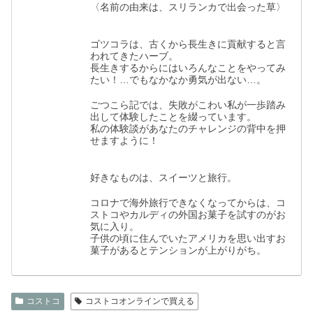
〈名前の由来は、スリランカで出会った草〉
ゴツコラは、古くから長生きに貢献すると言
われてきたハーブ。
長生きするからにはいろんなことをやってみ
たい！…でもなかなか勇気が出ない…。
ごつこら記では、失敗がこわい私が一歩踏み
出して体験したことを綴っています。
私の体験談があなたのチャレンジの背中を押
せますように！
好きなものは、スイーツと旅行。
コロナで海外旅行できなくなってからは、コ
ストコやカルディの外国お菓子を試すのがお
気に入り。
子供の頃に住んでいたアメリカを思い出すお
菓子があるとテンションが上がりがち。
コストコ
コストコオンラインで買える