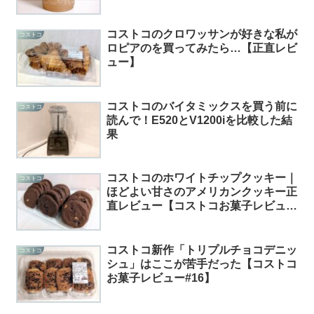
レビュー#7】
コストコのクロワッサンが好きな私が
コストコ
ロピアのを買ってみたら…【正直レビ
ュー】
コストコのバイタミックスを買う前に
コストコ
読んで！E520とV1200iを比較した結
果
コストコのホワイトチップクッキー｜
コストコ
ほどよい甘さのアメリカンクッキー正
直レビュー【コストコお菓子レビュー
#53】
コストコ新作「トリプルチョコデニッ
コストコ
シュ」はここが苦手だった【コストコ
お菓子レビュー#16】