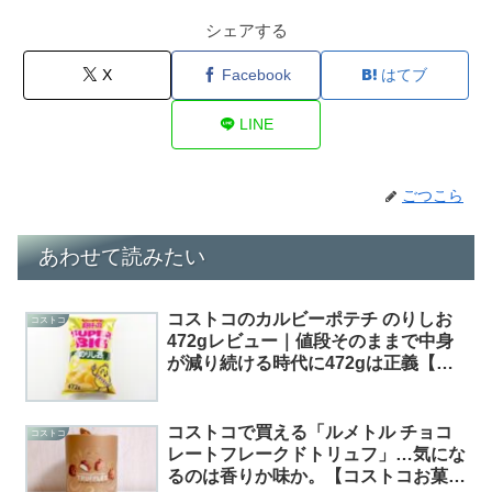
シェアする
X
Facebook
はてブ
LINE
ごつこら
あわせて読みたい
コストコのカルビーポテチ のりしお
コストコ
472gレビュー｜値段そのままで中身
が減り続ける時代に472gは正義【コ
ストコお菓子レビュー#49】
コストコで買える「ルメトル チョコ
コストコ
レートフレークドトリュフ」…気にな
るのは香りか味か。【コストコお菓子