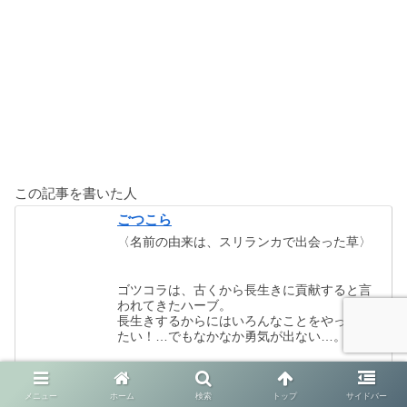
この記事を書いた人
ごつこら
〈名前の由来は、スリランカで出会った草〉
ゴツコラは、古くから長生きに貢献すると言
われてきたハーブ。
長生きするからにはいろんなことをやってみ
たい！…でもなかなか勇気が出ない…。
ごつこら記では、失敗がこわい私が一歩踏み
出して体験したことを綴っています。
メニュー
ホーム
検索
トップ
サイドバー
私の体験談があなたのチャレンジの背中を押