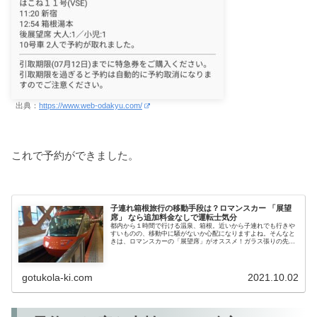
出典：
https://www.web-odakyu.com/
これで予約ができました。
子連れ箱根旅行の移動手段は？ロマンスカー 「展望
席」 なら追加料金なしで運転士気分
都内から１時間で行ける温泉、箱根。近いから子連れでも行きや
すいものの、移動中に騒がないか心配になりますよね。そんなと
きは、ロマンスカーの「展望席」がオススメ！ガラス張りの先頭
車両で運転手気分を味わえるうえ、なんと運賃はほかの座席と同
じなんで...
gotukola-ki.com
2021.10.02