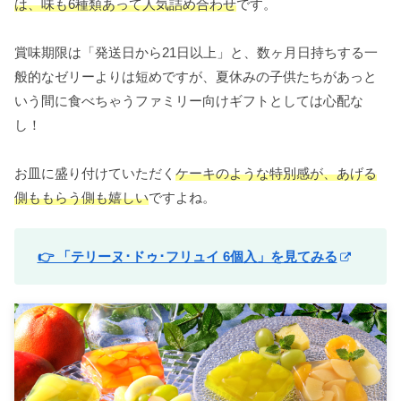
は、味も6種類あって人気詰め合わせ
です。
賞味期限は「発送日から21日以上」と、数ヶ月日持ちする一
般的なゼリーよりは短めですが、夏休みの子供たちがあっと
いう間に食べちゃうファミリー向けギフトとしては心配な
し！
お皿に盛り付けていただく
ケーキのような特別感が、あげる
側ももらう側も嬉しい
ですよね。
👉 「テリーヌ･ドゥ･フリュイ 6個入」を見てみる