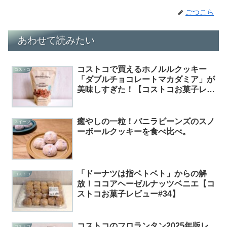
ごつこら
あわせて読みたい
コストコで買えるホノルルクッキー
コストコ
「ダブルチョコレートマカダミア」が
美味しすぎた！【コストコお菓子レビ
ュー#11】
癒やしの一粒！バニラビーンズのスノ
スイーツ
ーボールクッキーを食べ比べ。
「ドーナツは指ベトベト」からの解
コストコ
放！ココアヘーゼルナッツベニエ【コ
ストコお菓子レビュー#34】
コストコのフロランタン2025年版レ
コストコ