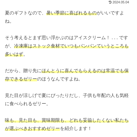
2024.05.04
夏のギフトなので、
暑い季節に喜ばれるもの
がいいですよ
ね。
そう考えるとまず思い浮かぶのはアイスクリーム！ . . . です
が、
冷凍庫はストック食材でいつもパンパンていうところも
多いはず
。
だから、贈り先に
ほんとうに喜んでもらえるのは常温でも保
存できるゼリー
のほうなんですよね。
見た目が涼しげで夏にぴったりだし、子供も年配の人も気軽
に食べられるゼリー。
味も、見た目も、賞味期限も、どれも妥協したくない私たち
が選ぶべきおすすめゼリー
を紹介します！