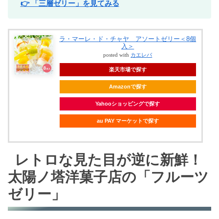
👉 「三層ゼリー」を見てみる
ラ・マーレ・ド・チャヤ アソートゼリー＜8個
入＞
posted with
カエレバ
楽天市場で探す
Amazonで探す
Yahooショッピングで探す
au PAY マーケットで探す
レトロな見た目が逆に新鮮！
太陽ノ塔洋菓子店の「フルーツ
ゼリー」