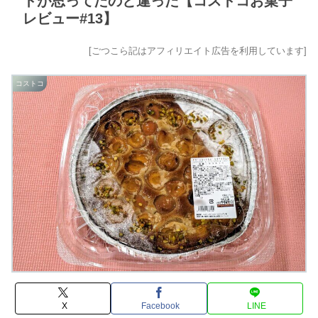
トが思ってたのと違った【コストコお菓子
レビュー#13】
[ごつこら記はアフィリエイト広告を利用しています]
コストコ
X
Facebook
LINE