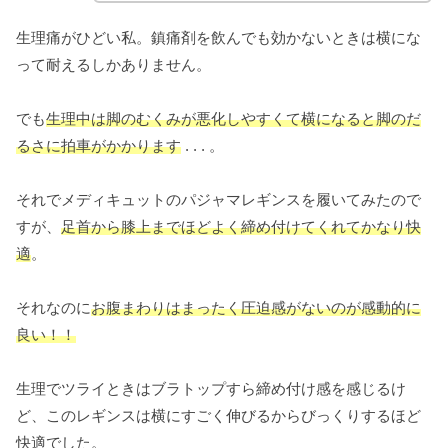
生理痛がひどい私。鎮痛剤を飲んでも効かないときは横にな
って耐えるしかありません。
でも
生理中は脚のむくみが悪化しやすくて横になると脚のだ
るさに拍車がかかります
. . . 。
それでメディキュットのパジャマレギンスを履いてみたので
すが、
足首から膝上までほどよく締め付けてくれてかなり快
適
。
それなのに
お腹まわりはまったく圧迫感がないのが感動的に
良い！！
生理でツライときはブラトップすら締め付け感を感じるけ
ど、このレギンスは横にすごく伸びるからびっくりするほど
快適でした。