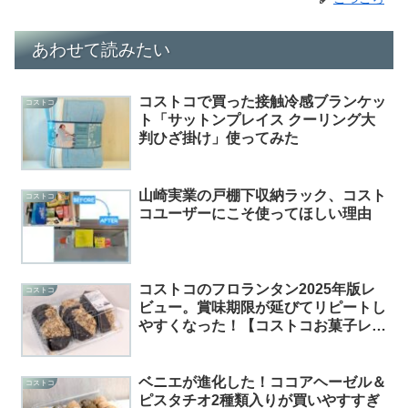
あわせて読みたい
コストコで買った接触冷感ブランケッ
コストコ
ト「サットンプレイス クーリング大
判ひざ掛け」使ってみた
山崎実業の戸棚下収納ラック、コスト
コストコ
コユーザーにこそ使ってほしい理由
コストコのフロランタン2025年版レ
コストコ
ビュー。賞味期限が延びてリピートし
やすくなった！【コストコお菓子レビ
ュー#36】
ベニエが進化した！ココアヘーゼル＆
コストコ
ピスタチオ2種類入りが買いやすすぎ